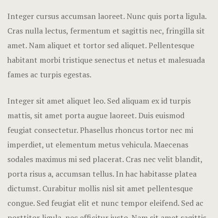
Minister
Integer cursus accumsan laoreet. Nunc quis porta ligula.
Wedding Cer
Cras nulla lectus, fermentum et sagittis nec, fringilla sit
amet.
Nam aliquet et tortor sed aliquet. Pellentesque
habitant morbi tristique senectus et netus et malesuada
fames ac turpis egestas.
Integer sit amet aliquet leo. Sed aliquam ex id turpis
mattis, sit amet porta augue laoreet. Duis euismod
feugiat consectetur. Phasellus rhoncus tortor nec mi
imperdiet, ut elementum metus vehicula. Maecenas
sodales maximus mi sed placerat. Cras nec velit blandit,
porta risus a, accumsan tellus. In hac habitasse platea
dictumst. Curabitur mollis nisl sit amet pellentesque
congue. Sed feugiat elit et nunc tempor eleifend. Sed ac
porttitor ligula, nec efficitur justo. Nam sit amet sagittis